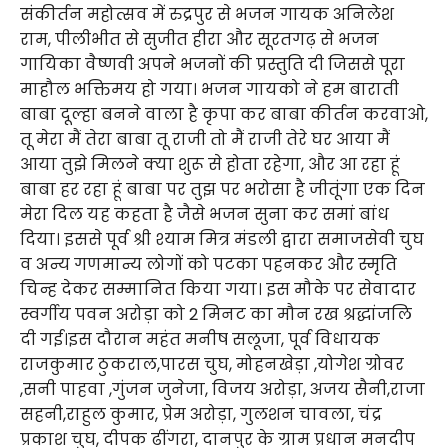
संकीर्तन महोत्सव में रुद्रपुर से भजन गायक अनिलेश
राम, पीलीभीत से सुजीत हीरा और सूरतगढ़ से भजन
गायिका वैष्णवी अपने भजनों की प्रस्तुति दी जिससे पूरा
माहौल भक्तिमय हो गया। भजन गायको ने हम बाराती
बाबा दूल्हा बनने वाला है कृपा कर बाबा कीर्तन करवाओ,
तू मेरा मैं तेरा बाबा तू राजी तो मैं राजी तेरे घर आया मैं
आया तुझे मिलने क्या शुरू से होता रहेगा, और आ रहा हूं
बाबा हर रहा हूं बाबा पर तुझ पर भरोसा है जीतूंगा एक दिन
मेरा दिल यह कहता है जैसे भजन सुना कर समां बांध
दिया। इससे पूर्व श्री श्याम मित्र मंडली द्वारा समाजसेवी चुघ
व अन्य गणमान्य लोगों को पटका पहनकर और स्मृति
चिन्ह देकर सम्मानित किया गया। इस मौके पर सेवादार
स्वर्गीय पवन अरोड़ा को 2 मिनट का मौन रख श्रद्धांजलि
दी गई।इस दौरान महंत मनीष सलूजा, पूर्व विधायक
राजकुमार ठुकराल,पारस चुघ, मोहनखेड़ा ,योगेश ग्रोवर
,सनी पाहवा ,गुंजन जुनेजा, विजय अरोड़ा, अजय सैनी,राजा
सहनी,राहुल कुमार, प्रेम अरोड़ा, गुलशन चावला, चंद्र
प्रकाश चुघ, दीपक ढींगरा, दानपुर के ग्राम प्रधान मनदीप