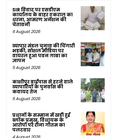
SIR विवाद पर एसडीएम
कार्यालय के बाहर ठुकराल का
धरना, आमरण अनशन की
चेतावनी
6 August 2026
व्यापार मंडल चुनाव की चिंगारी
भड़की, सोशल मीडिया पर
वायरल हुआ पवन गाबा का
ज्ञापन
5 August 2026
काशीपुर बाईपास से हटने वाले
व्यापारियों के पुनर्वास की
कवायद तेज
5 August 2026
प्रधानों के सम्मान में खड़ी हुई
ब्लॉक प्रमुख, विधायक के
आरोपों पर रीना गौतम का
पलटवार
4 August 2026