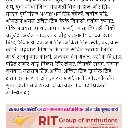
संधू, युवा मोर्चा जिला महामंत्री बिट्टू चौहान, मोर सिंह
यादव, पूर्व मंडल अध्यक्ष धर्म सिंह कोली, नवीन पांडे,
भीमसेन भगत, रचित सिंह, केके त्रिपाठी, प्रवीण कुमार,
पीके जसवंत रंधावा, साधना शर्मा, ममता त्रिपाठी, पिंकी
चतुर्वेदी, अर्चना राय, नरेंद्र चौहान, आशीष यादव, रजत
बिष्ट, शिवम यादव, अंश गिरी, अंकित गिरी, स्नेह चंद, वीरू
कोली, चंद्रपाल, विशाल गंगवार, सचिन छाबड़ा, जितेंद्र
मौर्य, राजकुमार कोली, डालचंद, देव मेनन, अशोक विश्वास,
पंडित समीर गौड़, विजय सिंह तोमर, विक्की राघव, दीपक
गंगवार, नरोत्तम सिंह, अर्पित, अंकित सिंह, सुनील सिंह,
सतपाल गंगवार, सोनू, मदन शर्मा, समीर गौर, भीमसेन
गुप्ता समेत बड़ी संख्या में कार्यकर्ता व पदाधिकारी
उपस्थित रहे।