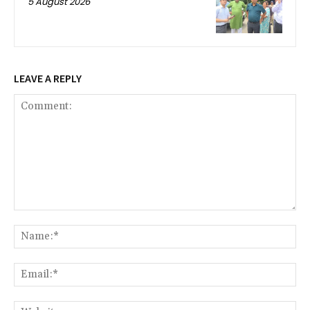
5 August 2026
LEAVE A REPLY
Comment:
Na
Ema
We