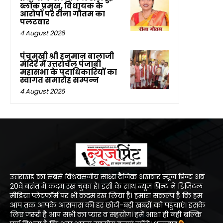
ब्लॉक प्रमुख, विधायक के
आरोपों पर रीना गौतम का
पलटवार
4 August 2026
पंचमुखी श्री हनुमान बालाजी
मंदिर में उत्तरांचल पंजाबी
महासभा के पदाधिकारियों का
स्वागत समारोह सम्पन्न
4 August 2026
उत्तराखंड का सबसे विश्ववसनीय सांध्य दैनिक अख़बार न्यूज प्रिन्ट अब
20वें बसंत में कदम रख चुका है। इसी के साथ न्यूज प्रिन्ट ने डिजिटल
मीडिया प्लेटफॉर्म पर भी कदम रख लिया है। हमारा संकल्प है कि हम
आप तक आपके आसपास की हर छोटी-बड़ी खबरों को पहुंचाएं। इसके
लिए जरूरी है आप सभी का प्यार व सहयोग। हमें आशा ही नहीं बल्कि