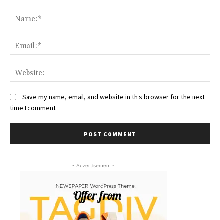
Comment:
Na
Ema
We
Save my name, email, and website in this browser for the next
time I comment.
- Advertisement -