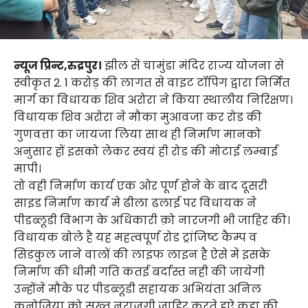
न्यूज प्रिन्ट,रुद्रपुर।
झील से चामुंडा मंदिर राज्य योजना से
स्वीकृत 2. 1 करोड़ की लागत से वाइट टॉपिग द्वारा निर्मित
मार्ग का विधायक शिव अरोरा ने किया स्थालीय निरिक्षण।
विधायक शिव अरोरा ने मौका मुआवजा कर रोड की
गुणवत्ता का जायजा लिया साथ ही निर्माण मानको
अनुसार हों इसको लेकर स्वयं ही रोड की मोटाई लम्बाई
मापी।
तो वही निर्माण कार्य एक ओर पूर्ण होने के बाद दूसरी
साइड निर्माण कार्य मे ढीला ढलाई पर विधायक ने
पीडब्लूडी विभाग के अधिकारी क़ो नारजगी भी जाहिर की।
विधायक बोले है यह महत्वपूर्ण रोड ट्रांजिष्ट कैम्प व
सिडकुल जाने वालों की लाइफ लाइन है ऐसे मे इसके
निर्माण की धीमी गति कतई बर्दास्त नही की जायेगी
उन्होंने मौके पर पीडब्लूडी सहायक अभियंता अनिल
कनोजिया क़ो सख्त नराजगी जाहिर करते हुऐ कहा की