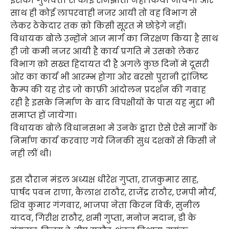
इसकी गुणवत्ता से कोई समझौता नही किया जायेगा ओर
साथ ही कोई लापरवाही नजर आयी तो वह विभाग से
लेकर ठेकेदार तक क़ो किसी सूरत मे छोड़ेगे नहीं।
विधायक बोले उन्होंने आज मार्ग का निरक्षण किया है साथ
ही जो कमी नजर आयी है कार्य प्रगति मे उसको लेकर
विभाग क़ो सख्त हिदायत दी है अगले कुछ दिनों मे दूसरी
ओर का कार्य भी आरम्भ होगा ओर बरसो पुरानी ट्रांजिष्ट
कैम्प की यह रोड जो काफ़ी आंदोलन प्रदर्शन की गवाह
रही है इसके निर्माण के बाद विपक्षीयों के पास यह मुद्दा भी
समाप्त हों जायेगा।
विधायक बोले विधानसभा मे उनके द्वारा ऐसे ऐसे मार्गो के
निर्माण कार्य करवाए गये जिनकी सुध दशकों से किसी ने
नही लीं थी।
इस दौरान मंडल अध्यक्ष धीरेश गुप्ता, राजकुमार साह,
पार्षद पवन राणा, कैलाश राठौर, राजेंद्र राठौर, एमपी मौर्य,
शिव कुमार गंगवार, भाजपा नेता किरन विर्क, सुनील
यादव, गिरीश राठौर, शमी गुप्ता, मनोज मदान, डी के