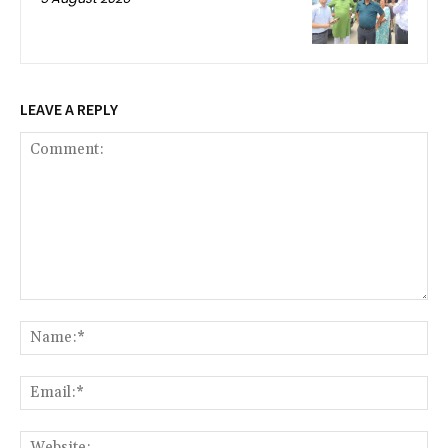
LEAVE A REPLY
Comment:
Na
Ema
We