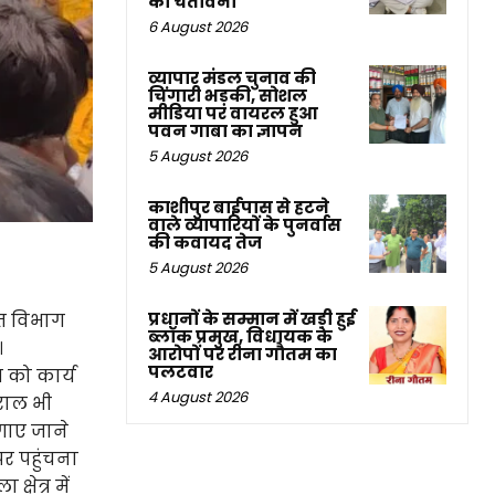
की चेतावनी
6 August 2026
व्यापार मंडल चुनाव की
चिंगारी भड़की, सोशल
मीडिया पर वायरल हुआ
पवन गाबा का ज्ञापन
5 August 2026
काशीपुर बाईपास से हटने
वाले व्यापारियों के पुनर्वास
की कवायद तेज
5 August 2026
प्रधानों के सम्मान में खड़ी हुई
युत विभाग
ब्लॉक प्रमुख, विधायक के
।
आरोपों पर रीना गौतम का
पलटवार
म को कार्य
4 August 2026
राल भी
गाए जाने
र पहुंचना
षेत्र में