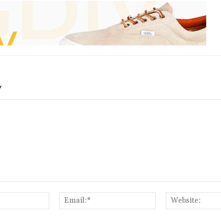
Y
Name:*
Email:*