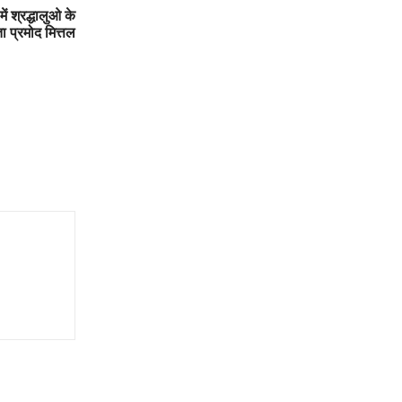
ें श्रद्धालुओ के
ा प्रमोद मित्तल