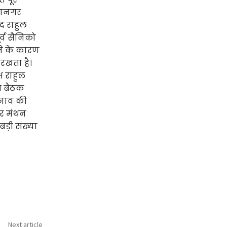
महानगर
द राहुल
ूर्व सैनिको
ोने के कारण
 रखता है।
ष राहुल
ाथ बैठक
ुनाव की
पर मंथन
ड़ी संख्या
Next article