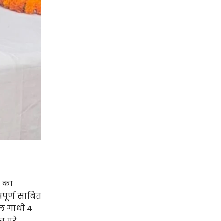
ी का
पूर्ण साबित
ल गांधी 4
 पूरे