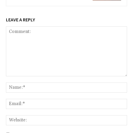
LEAVE A REPLY
Comment:
Na
Ema
We