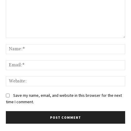
Comment:
Na
Ema
We
Save my name, email, and website in this browser for the next
time I comment.