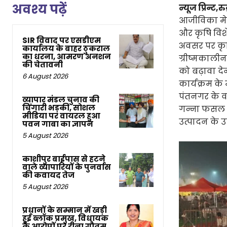
अवश्य पढ़ें
न्यूज प्रिन्ट,रुद
आजीविका मेल
और कृषि विशे
SIR विवाद पर एसडीएम
अवसर पर कृष
कार्यालय के बाहर ठुकराल
का धरना, आमरण अनशन
ग्रीष्मकालीन
की चेतावनी
को बढ़ावा देन
6 August 2026
कार्यक्रम के 
पंतनगर के वर
व्यापार मंडल चुनाव की
चिंगारी भड़की, सोशल
गन्ना फसल उ
मीडिया पर वायरल हुआ
उत्पादन के उ
पवन गाबा का ज्ञापन
5 August 2026
काशीपुर बाईपास से हटने
वाले व्यापारियों के पुनर्वास
की कवायद तेज
5 August 2026
प्रधानों के सम्मान में खड़ी
हुई ब्लॉक प्रमुख, विधायक
के आरोपों पर रीना गौतम