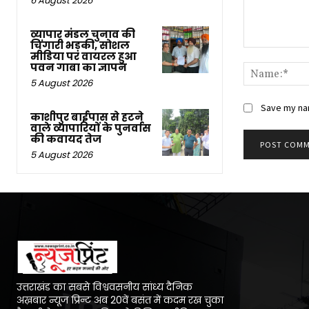
6 August 2026
व्यापार मंडल चुनाव की
चिंगारी भड़की, सोशल
Comment:
मीडिया पर वायरल हुआ
पवन गाबा का ज्ञापन
5 August 2026
Save my nam
काशीपुर बाईपास से हटने
वाले व्यापारियों के पुनर्वास
की कवायद तेज
5 August 2026
उत्तराखंड का सबसे विश्ववसनीय सांध्य दैनिक
अख़बार न्यूज प्रिन्ट अब 20वें बसंत में कदम रख चुका