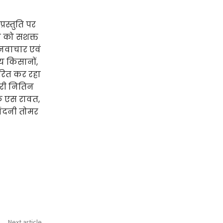
रस्तुति पर
ा को सशक्त
ं नवाचार एवं
य किसानों,
रेरित कर रहा
ारी नितिन
के एस रावत,
नंदनी तोमर
Next article