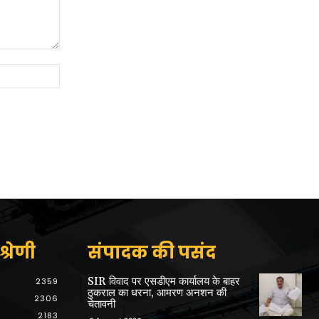
Website:
्रेणी
संपादक की पसंद
SIR विवाद पर एसडीएम कार्यालय के बाहर
2359
ठुकराल का धरना, आमरण अनशन की
2306
चेतावनी
2183