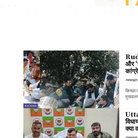
Rudr
और ‘
कांग्र
newspri
किच्छा 
मुख्यालय
KICHHA
Utta
विधाय
क्या 
newspri