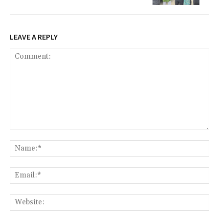
LEAVE A REPLY
Comment:
Na
Ema
We