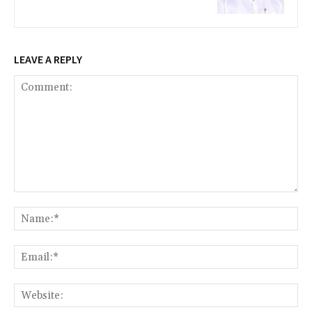
LEAVE A REPLY
Comment:
Na
Ema
We