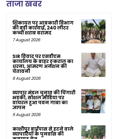
ताजा खबर
शिकायत पर आबकारी विभाग
की बड़ी कार्रवाई, 240 लीटर
कच्ची शराब बरामद
7 August 2026
SIR विवाद पर एसडीएम
कार्यालय के बाहर ठुकराल का
धरना, आमरण अनशन की
चेतावनी
6 August 2026
व्यापार मंडल चुनाव की चिंगारी
भड़की, सोशल मीडिया पर
वायरल हुआ पवन गाबा का
ज्ञापन
5 August 2026
काशीपुर बाईपास से हटने वाले
व्यापारियों के पुनर्वास की
कवायद तेज