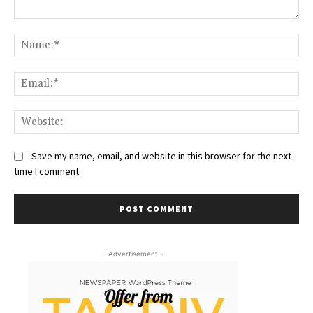
Comment:
Na
Ema
We
Save my name, email, and website in this browser for the next
time I comment.
- Advertisement -