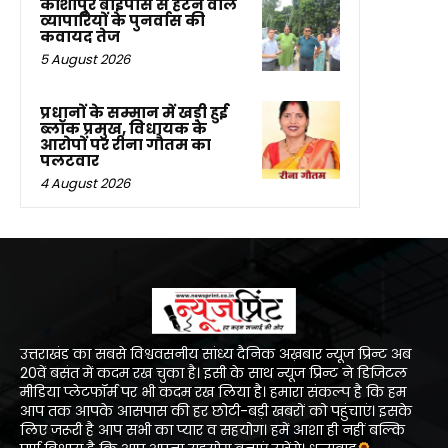
काशीपुर बाईपास से हटने वाले
व्यापारियों के पुनर्वास की
कवायद तेज
5 August 2026
प्रधानों के सम्मान में खड़ी हुई
ब्लॉक प्रमुख, विधायक के
आरोपों पर रीना गौतम का
पलटवार
4 August 2026
उत्तराखंड का सबसे विश्ववसनीय सांध्य दैनिक अख़बार न्यूज प्रिन्ट अब
20वें बसंत में कदम रख चुका है। इसी के साथ न्यूज प्रिन्ट ने डिजिटल
मीडिया प्लेटफॉर्म पर भी कदम रख लिया है। हमारा संकल्प है कि हम
आप तक आपके आसपास की हर छोटी-बड़ी खबरों को पहुंचाएं। इसके
लिए जरूरी है आप सभी का प्यार व सहयोग। हमें आशा ही नहीं बल्कि