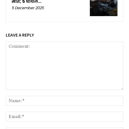
मौत; 5 घायल…
5 December 2025
LEAVE A REPLY
Comment:
Na
Ema