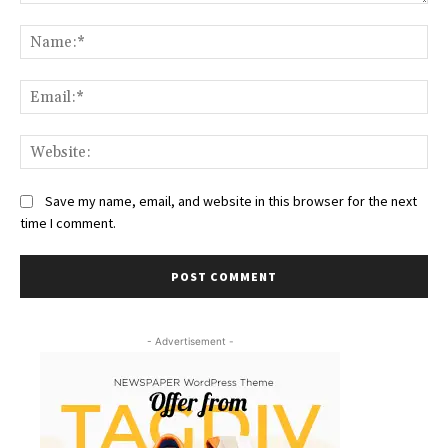
Comment:
Na
Ema
We
Save my name, email, and website in this browser for the next
time I comment.
- Advertisement -