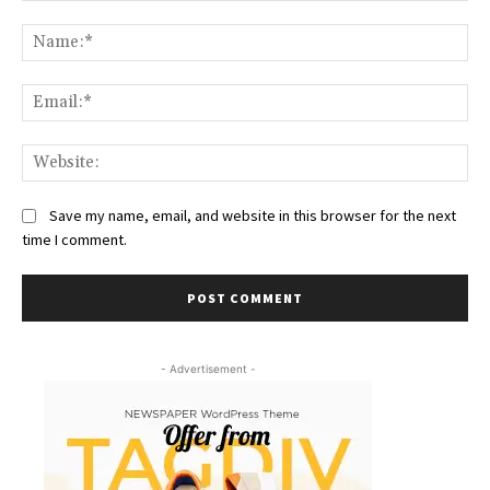
Comment:
Na
Ema
We
Save my name, email, and website in this browser for the next
time I comment.
- Advertisement -