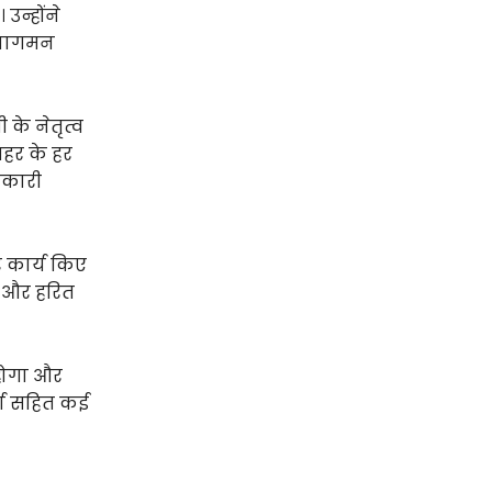
उन्होंने
आवागमन
 के नेतृत्व
शहर के हर
णकारी
र कार्य किए
े और हरित
 होगा और
र्मा सहित कई