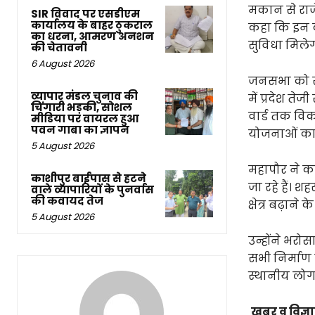
मकान से राजे
SIR विवाद पर एसडीएम
कार्यालय के बाहर ठुकराल
कहा कि इन क
का धरना, आमरण अनशन
सुविधा मिलेग
की चेतावनी
6 August 2026
जनसभा को संब
व्यापार मंडल चुनाव की
में प्रदेश त
चिंगारी भड़की, सोशल
वार्ड तक विक
मीडिया पर वायरल हुआ
पवन गाबा का ज्ञापन
योजनाओं का 
5 August 2026
महापौर ने कह
काशीपुर बाईपास से हटने
जा रहे हैं। 
वाले व्यापारियों के पुनर्वास
की कवायद तेज
क्षेत्र बढ़ाने
5 August 2026
उन्होंने भरो
सभी निर्माण क
स्थानीय लोग 
खबर व विज्ञाप