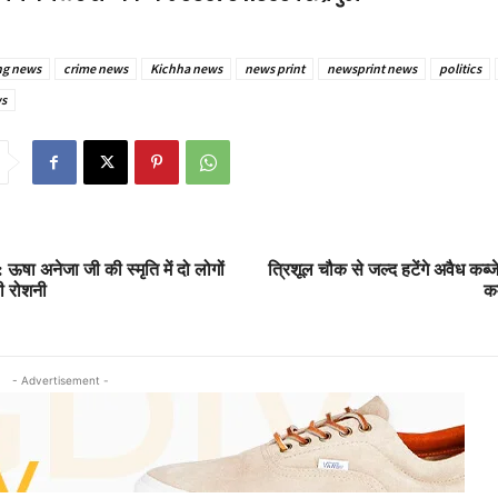
ng news
crime news
Kichha news
news print
newsprint news
politics
s
 ऊषा अनेजा जी की स्मृति में दो लोगों
त्रिशूल चौक से जल्द हटेंगे अवैध कब्
गी रोशनी
कम
- Advertisement -