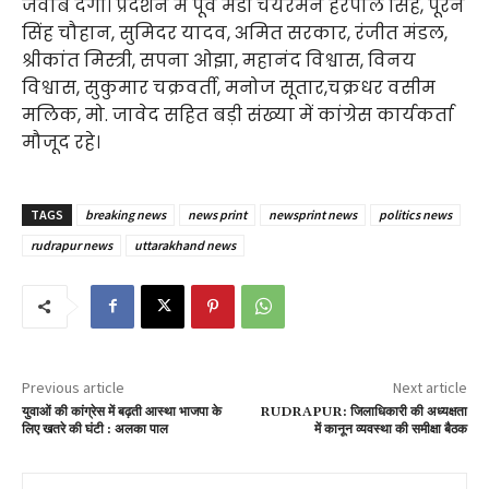
जवाब देगी। प्रदर्शन में पूर्व मंडी चेयरमैन हरपाल सिंह, पूरन
सिंह चौहान, सुमिदर यादव, अमित सरकार, रंजीत मंडल,
श्रीकांत मिस्त्री, सपना ओझा, महानंद विश्वास, विनय
विश्वास, सुकुमार चक्रवर्ती, मनोज सूतार,चक्रधर वसीम
मलिक, मो. जावेद सहित बड़ी संख्या में कांग्रेस कार्यकर्ता
मौजूद रहे।
TAGS
breaking news
news print
newsprint news
politics news
rudrapur news
uttarakhand news
Previous article
Next article
युवाओं की कांग्रेस में बढ़ती आस्था भाजपा के
RUDRAPUR: जिलाधिकारी की अध्यक्षता
लिए खतरे की घंटी : अलका पाल
में कानून व्यवस्था की समीक्षा बैठक