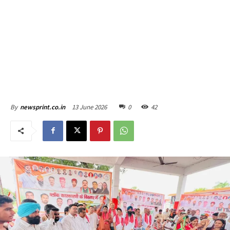
13 June 2026
0
42
By
newsprint.co.in