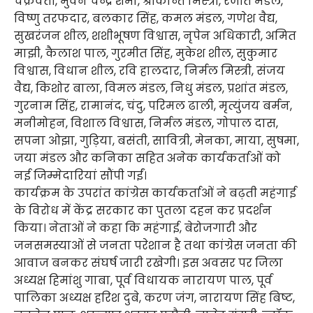
चक्रवर्ती, भुवन चन्द्र शर्मा, श्रीकान्त मिस्त्री, रंजीत मंडल,
विष्णु तरफदार, बलकार सिंह, कमल मंडल, गणेश वैद्य,
सुखरंजन शील, शशीभूषण विश्वास, नृपेन अधिकारी, अमित
माझी, कैलाश पाल, गुरमीत सिंह, मुकेश शील, सुकुमार
विश्वास, विधान शील, रवि हालदार, निर्मल मिस्त्री, संजय
वैद्य, किशोर बाला, विमल मंडल, निधु मंडल, प्रशांत मंडल,
गुरनाम सिंह, रामानंद, चंदु, परिमल ढाली, मृत्युंजय बर्मन,
मनीमोहन, विशाल विश्वास, निर्मल मंडल, गोपाल दास,
सपना ओझा, गुड़िया, बसंती, सावित्री, मेनका, माया, सुषमा,
जया मंडल और कनिका सहित अनेक कार्यकर्ताओं को
नई जिम्मेदारियां सौंपी गईं।
कार्यक्रम के उपरांत कांग्रेस कार्यकर्ताओं ने बढ़ती महंगाई
के विरोध में केंद्र सरकार का पुतला दहन कर प्रदर्शन
किया। नेताओं ने कहा कि महंगाई, बेरोजगारी और
जनसमस्याओं से जनता परेशान है तथा कांग्रेस जनता की
आवाज बनकर संघर्ष जारी रखेगी। इस अवसर पर जिला
अध्यक्ष हिमांशु गाबा, पूर्व विधायक नारायण पाल, पूर्व
पालिका अध्यक्ष हरिश दुबे, करण जंग, नारायण सिंह बिष्ट,