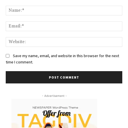
Comment:
Na
Ema
We
Save my name, email, and website in this browser for the next
time I comment.
- Advertisement -