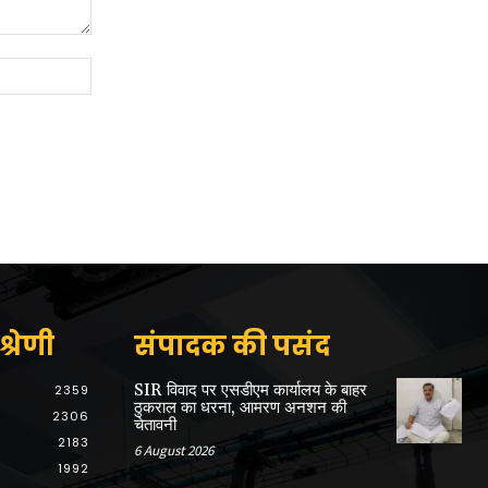
Website:
्रेणी
संपादक की पसंद
SIR विवाद पर एसडीएम कार्यालय के बाहर
2359
ठुकराल का धरना, आमरण अनशन की
2306
चेतावनी
2183
6 August 2026
1992