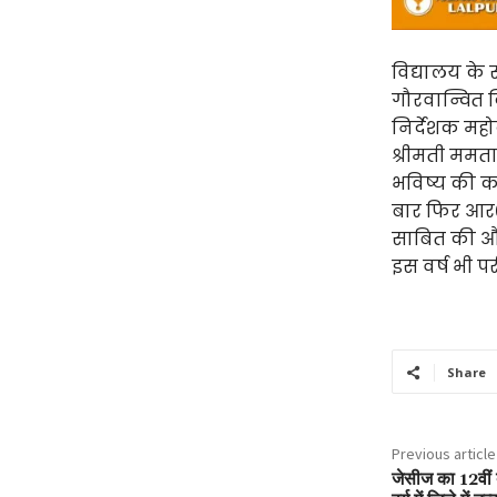
विद्यालय के स
गौरवान्वित 
निर्देशक महो
श्रीमती ममता
भविष्य की क
बार फिर आर०ए
साबित की और
इस वर्ष भी प
Share
Previous article
जेसीज का 12वीं बोर