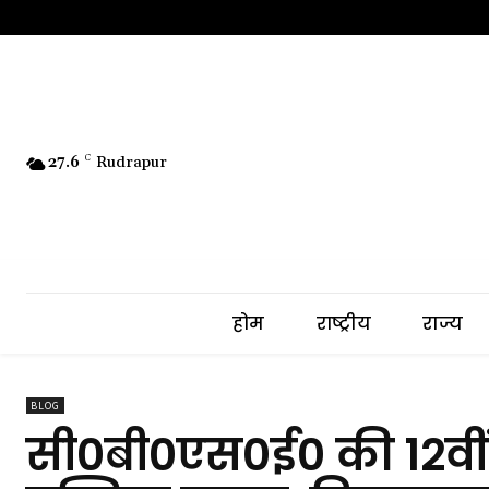
27.6
C
Rudrapur
होम
राष्ट्रीय
राज्य
BLOG
सी0बी0एस0ई0 की 12वीं ब