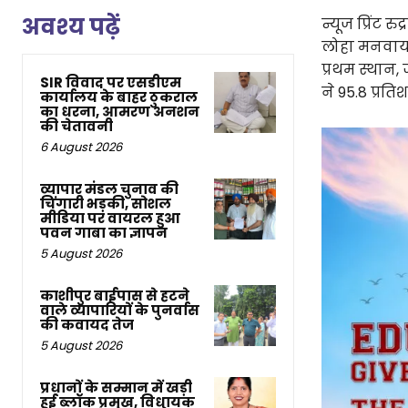
अवश्य पढ़ें
न्यूज प्रिंट 
लोहा मनवाया।
प्रथम स्थान, 
SIR विवाद पर एसडीएम
ने 95.8 प्रत
कार्यालय के बाहर ठुकराल
का धरना, आमरण अनशन
की चेतावनी
6 August 2026
व्यापार मंडल चुनाव की
चिंगारी भड़की, सोशल
मीडिया पर वायरल हुआ
पवन गाबा का ज्ञापन
5 August 2026
काशीपुर बाईपास से हटने
वाले व्यापारियों के पुनर्वास
की कवायद तेज
5 August 2026
प्रधानों के सम्मान में खड़ी
हुई ब्लॉक प्रमुख, विधायक