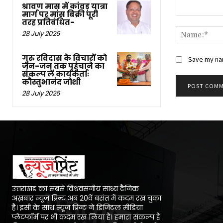
श्रावण मास में कांवड़ यात्रा
मार्ग पर मांस बिक्री पूरी
Comment:
तरह प्रतिबंधित-
28 July 2026
गुरु रविदास के विचारों को
Save my nam
जन-जन तक पहुंचाने का
संकल्प लें कार्यकर्ताः
कौस्तुभानंद जोशी
28 July 2026
उत्तराखंड का सबसे विश्ववसनीय सांध्य दैनिक
अख़बार न्यूज प्रिन्ट अब 20वें बसंत में कदम रख चुका
है। इसी के साथ न्यूज प्रिन्ट ने डिजिटल मीडिया
प्लेटफॉर्म पर भी कदम रख लिया है। हमारा संकल्प है